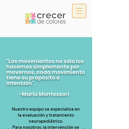
Kinesiología
Neurodesarrollo
"Los movimientos no sólo los
hacemos simplemente por
movernos, cada movimiento
tiene su propósito e
intención".
-María Montessori
Nuestro equipo se especializa en
la evaluación y tratamiento
neuropediátrico.
Para nosotros, la intervención se