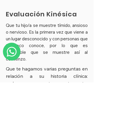
Evaluación Kinésica
Que tu hijo/a se muestre tímido, ansioso
o nervioso. Es la primera vez que viene a
un lugar desconocido y con personas que
tampoco conoce, por lo que es
esperable que se muestre así al
comienzo.
Que te hagamos varias preguntas en
relación a su historia clínica:
embarazo y parto, post parto,
antecedentes médicos, etc. Además,
te preguntaremos por otras cosas
que son relevantes de conocer, como
la lactancia, alimentación, sueño, etc.
Que observemos con detenimiento