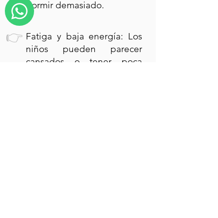
dormir demasiado.
👉
Fatiga y baja energía: Los
niños pueden parecer
cansados o tener poca
energía para hacer cosas
👉
Problemas para concentrarse:
Pueden tener dificultad para
concentrarse en la escuela o
en tareas.
Sentimientos de tristeza o
👉
desesperanza: Pueden
expresar sentimientos de
tristeza o desesperanza, o