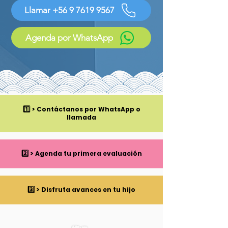
Llamar +56 9 7619 9567
Agenda por WhatsApp
1️⃣ >
Contáctanos por WhatsApp o
llamada
2️⃣ >
Agenda tu primera evaluación
3️⃣ >
Disfruta avances en tu hijo