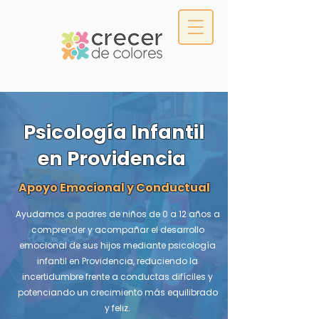
Psicología Infantil
en Providencia
Apoyo Emocional y Conductual
Ayudamos a padres de niños de 0 a 12 años a
comprender y acompañar el desarrollo
emocional de sus hijos mediante psicología
infantil en Providencia, reduciendo la
incertidumbre frente a conductas difíciles y
potenciando un crecimiento más equilibrado
y feliz.