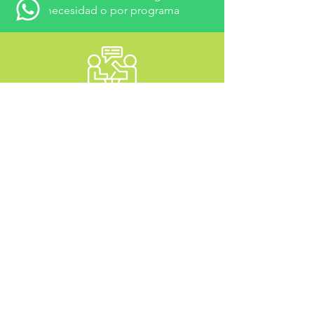
necesidad o por programa
Comuni
cación
Trabajamos en equipo de
manera interdisciplinaria y
nos comunicamos con
el equipo médico de tu
hijo/a
trabajo con