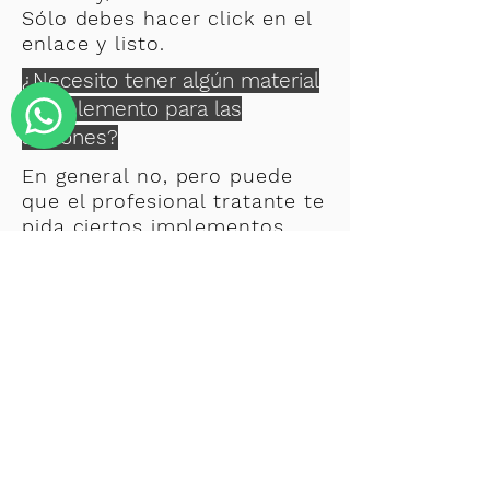
Sólo debes hacer click en el
enlace y listo.
¿Necesito tener algún material
o implemento para las
sesiones?
En general no, pero puede
que el profesional tratante te
pida ciertos implementos
básicos con antelación para
tener a mano el día y hora
de la sesión. Dependiendo
del área de intervención
(kinesiología, fonoaudiología
o psicología), te pediremos
algunas cosas sencillas para
que la sesión sea cómoda y
efectiva. Por ejemplo, para
las sesiones de kinesiología