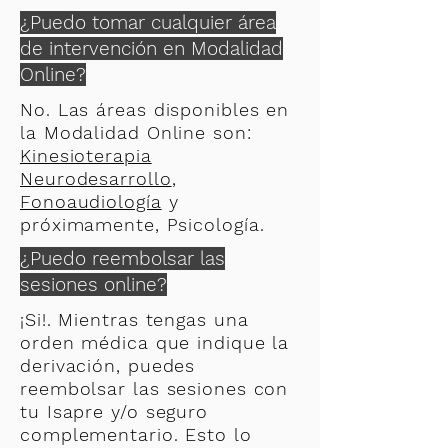
¿Puedo tomar cualquier área
de intervención en Modalidad
Online?
No. Las áreas disponibles en
la Modalidad Online son:
Kinesioterapia
Neurodesarrollo
,
Fonoaudiología
y
próximamente, Psicología.
¿Puedo reembolsar las
sesiones online?
¡Si!. Mientras tengas una
orden médica que indique la
derivación, puedes
reembolsar las sesiones con
tu Isapre y/o seguro
complementario. Esto lo