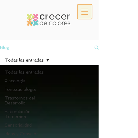
Blog
Todas las entradas
Todas las entradas
Piscología
Fonoaudiología
Trastornos del
Desarrollo
Estimulación
Temprana
Sensorialidad
Ideas y Consejos