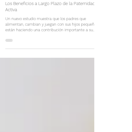
Los Beneficios a Largo Plazo de la Paternidad
Activa
Un nuevo estudio muestra que los padres que
alimentan, cambian y juegan con sus hijos pequeños
están haciendo una contribución importante a su
desarrollo. Esta es una traducción de un artículo
publicado originalmente en The Wall Street Journal
el 21 de Septiembre del 2023. La exitosa película
"Barbie" retrata a los hombres como completamente
inútiles. Los chicos más jóvenes de la película se
visten con piel falsa y actúan como neandertales,
mientras que los hombres de mediana