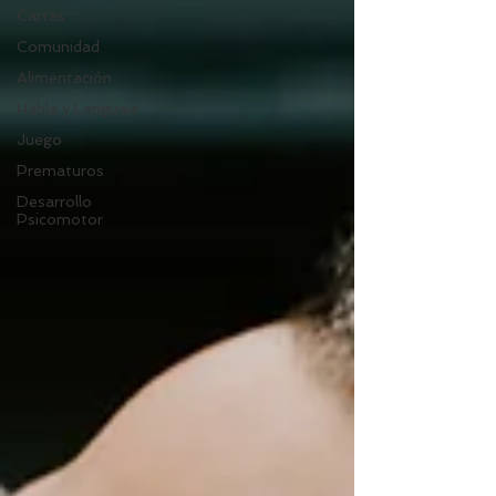
Cartas
Comunidad
Alimentación
Habla y Lenguaje
Juego
Prematuros
Desarrollo
Psicomotor