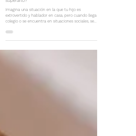
Hablar sin Miedo: Mutismo Selectivo en Niños y
Niñas. ¿Qué es, por qué ocurre y cómo
superarlo?
Imagina una situación en la que tu hijo es
extrovertido y hablador en casa, pero cuando llega al
colegio o se encuentra en situaciones sociales, se
queda en silencio, incapaz de articular palabra
alguna. Este comportamiento puede ser confuso y
preocupante para los papás, pero es importante
saber que podría tratarse de un trastorno conocido
como "mutismo selectivo". En este artículo, vamos a
explorar en profundidad qué es el mutismo selectivo,
cómo detectarlo, por qué ocurre y