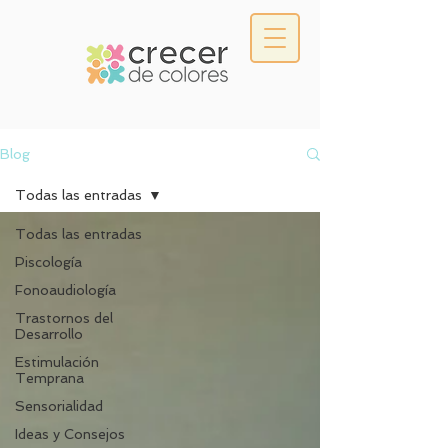
Blog
Todas las entradas
Todas las entradas
Piscología
Fonoaudiología
Trastornos del
Desarrollo
Estimulación
Temprana
Sensorialidad
Ideas y Consejos