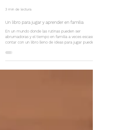
3 min de lectura
Un libro para jugar y aprender en familia
En un mundo donde las rutinas pueden ser
abrumadoras y el tiempo en familia a veces escaso,
contar con un libro lleno de ideas para jugar puede
marcar la diferencia. No se trata solo de tener una
guía de actividades, sino de encontrar un recurso que
fomente la creatividad, el aprendizaje y, sobre todo, el
vínculo entre padres e hijos. Existen muchas
opciones de este estilo, cada una con su propio
enfoque y propuesta, por lo que lo más importante
es elegir aquel que mejor se a