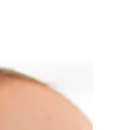
del habla más común en la infancia. Durante el
proceso de adquisición del lenguaje, es normal que
los niños presenten dificultades con ciertos sonidos,
omitiéndolos o sustituyéndolos. Sin embargo, a
medida que crecen, lo esperado es que estos errores
se corrijan naturalmente. Cuando estas dificultades
persisten más allá de la edad esperada, se considera
un TSH, que requiere eval