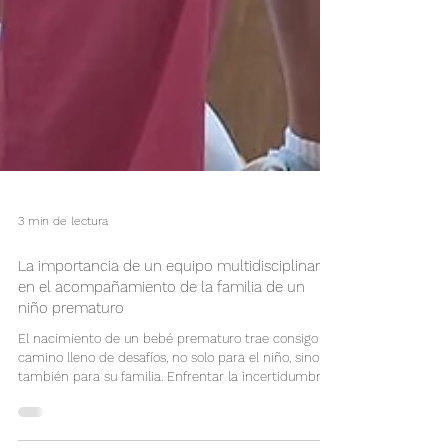
3 min de lectura
La importancia de un equipo multidisciplinario
en el acompañamiento de la familia de un
niño prematuro
El nacimiento de un bebé prematuro trae consigo un
camino lleno de desafíos, no solo para el niño, sino
también para su familia. Enfrentar la incertidumbre,
los controles médicos constantes y las necesidades
especiales de desarrollo puede ser abrumador. Es