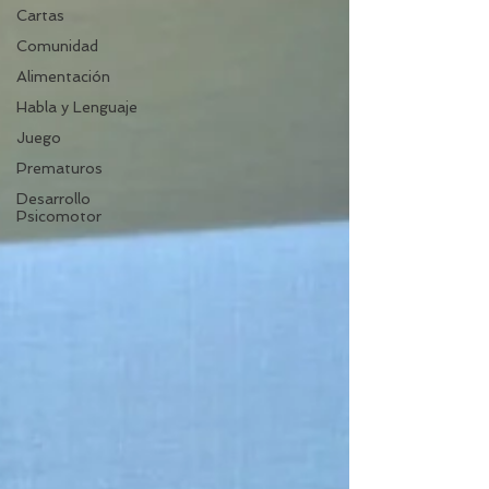
Cartas
Comunidad
Alimentación
Habla y Lenguaje
Juego
Prematuros
Desarrollo
Psicomotor