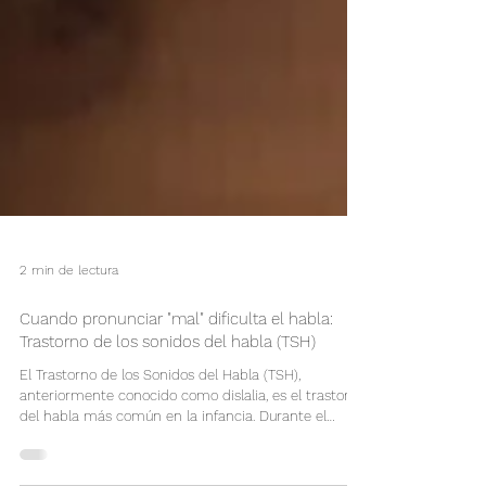
2 min de lectura
Cuando pronunciar "mal" dificulta el habla:
Trastorno de los sonidos del habla (TSH)
El Trastorno de los Sonidos del Habla (TSH),
anteriormente conocido como dislalia, es el trastorno