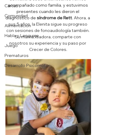
acompañado como familia, y estuvimos 
Cartas
presentes cuando les dieron el 
Comunidad
diagnóstico de 
síndrome de Rett
. 
Ahora, a 
sus 5 años, la Elenita sigue su progreso 
Alimentación
con sesiones de fonoaudiología también. 
Habla y Lenguaje
Su mamá, Isadora, comparte con 
nosotros su experiencia y su paso por 
Juego
Crecer de Colores.
Prematuros
Desarrollo Psicomotor