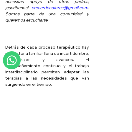
necesitas apoyo de otros padres, 
¡escríbenos! 
crecerdecolores@gmail.com
. 
Somos parte de una comunidad y 
queremos escucharte.
Detrás de cada proceso terapéutico hay 
una historia familiar llena de incertidumbre, 
aprendizajes y avances. El 
acompañamiento continuo y el trabajo 
interdisciplinario permiten adaptar las 
terapias a las necesidades que van 
surgiendo en el tiempo.
En 
Crecer de Colores
 acompañamos a 
cada familia con un enfoque integral y 
terapias ajustadas a la evolución de cada 
niño o niña. 
Contáctanos para conocer 
cómo podemos apoyar el proceso de tu 
hijo o hija.