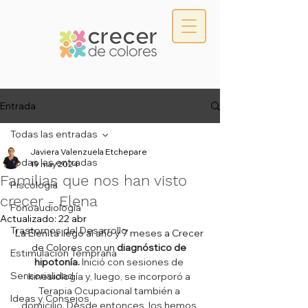
Entrada
Todas las entradas
Javiera Valenzuela Etchepare
Todas las entradas
19 may 2024
Familias que nos han visto
Piscología
crecer - Elena
Fonoaudiología
Actualizado:
22 abr
Trastornos del Desarrollo
La Elenita llegó al año y 7 meses a Crecer 
de Colores con un 
diagnóstico de 
Estimulación Temprana
hipotonía. 
Inició con sesiones de 
Sensorialidad
kinesiología y, luego, se incorporó a 
Terapia Ocupacional también a 
Ideas y Consejos
domicilio
.
 Desde entonces, los hemos