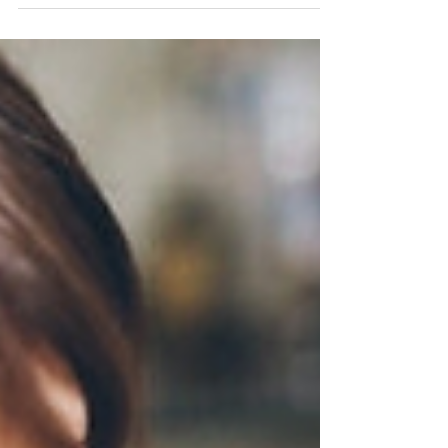
niños/as con Trastorno del Espectro Autista
(TEA) y se presentan entre un 70-95% de los
niños/as con este diagnóstico. Por lo tanto,
evaluar el procesamiento sensorial a niños/as
incluso menores de 3 años, en los cuales se
sospecha TEA, es muy importante. En este post te
contamos sobre las dificultades para procesar la
información sensorial que pueden presentar los
niños con autismo. ¿