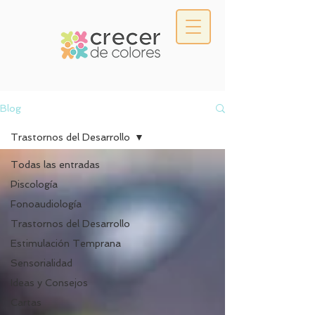
Blog
Trastornos del Desarrollo
Todas las entradas
Piscología
Fonoaudiología
Trastornos del Desarrollo
Estimulación Temprana
Sensorialidad
Ideas y Consejos
Cartas