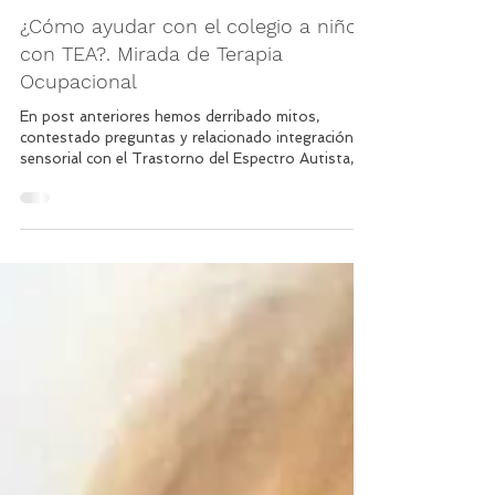
4 min de lectura
¿Cómo ayudar con el colegio a niños
con TEA?. Mirada de Terapia
Ocupacional
En post anteriores hemos derribado mitos,
contestado preguntas y relacionado integración
sensorial con el Trastorno del Espectro Autista,
en este post queremos contarles cuales son las
dificultades que puede presentar un niño/a o
adolescente con este trastorno en la etapa escolar
y cómo se interviene y apoya su desarrollo en este
entorno. Debido a que una de las principales áreas
ocupacionales en la infancia es la educación, los
niños/as pasan gran tiempo en los colegios dónd