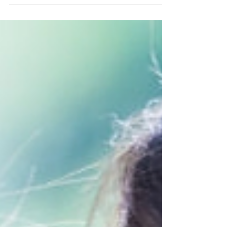
Ya hemos hablado sobre qué es este trastorno,
cómo se diagnostica, qué características tienen los
niños con TEA y cuáles son las preguntas más
frecuentes de los padres. A pesar de haber mayor
conciencia al respecto, aún existen muchos mitos
que llevan inevitablemente a prejuicios
profundamente instaurados en nuestra sociedad.
En este post derribamos mitos y aclaramos dudas.
Se ha escrito y hablado mucho sobre cómo son
los niños y las personas con autismo. Algunas de
estas de