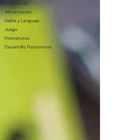
Comunidad
Alimentación
Habla y Lenguaje
Juego
Prematuros
Desarrollo Psicomotor