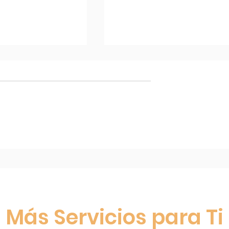
/N°528 de la
Intervenciones de
dencia de Salud:
rehabilitación temprana
 pueden aplicar
para el retraso global del
apias para
desarrollo en niños: una
on autismo (TEA)
revisión narrativa.
Más Servicios para Ti