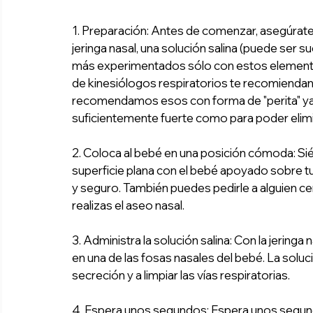
1. Preparación: Antes de comenzar, asegúrate 
jeringa nasal, una solución salina (puede ser 
más experimentados sólo con estos elementos
de kinesiólogos respiratorios te recomiendan 
recomendamos esos con forma de "perita" ya 
suficientemente fuerte como para poder elimi
2. Coloca al bebé en una posición cómoda: Sié
superficie plana con el bebé apoyado sobre t
y seguro. También puedes pedirle a alguien c
realizas el aseo nasal. 
3. Administra la solución salina: Con la jeringa
en una de las fosas nasales del bebé. La soluci
secreción y a limpiar las vías respiratorias.
4. Espera unos segundos: Espera unos segundos