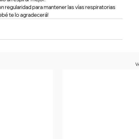
 regularidad para mantener las vías respiratorias 
bebé te lo agradecerá!
V