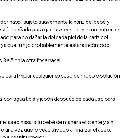
or nasal, sujeta suavemente la nariz del bebé y 
tá diseñado para que las secreciones no entren en 
o para no dañar la delicada piel de la nariz del 
a ya que tu hijo probablemente estará incómodo.
 3 a 5 en la otra fosa nasal.
ave para limpiar cualquier exceso de moco o solución 
asal con agua tibia y jabón después de cada uso para 
el aseo nasal a tu bebé de manera eficiente y sin 
o una vez que lo veas aliviado al finalizar el aseo, 
 al respirar mejor. 