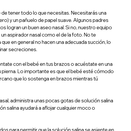
de tener todo lo que necesitas. Necesitarás una 
suero) y un pañuelo de papel suave. Algunos padres 
 logran un buen aseo nasal. Si no, nuestro equipo 
un aspirador nasal como el de la foto. No te 
que en general no hacen una adecuada succión, lo 
nar secreciones. 
ntate con el bebé en tus brazos o acuéstate en una 
u pierna. Lo importante es que el bebé esté cómodo 
ercano que lo sostenga en brazos mientras tú 
 nasal, administra unas pocas gotas de solución salina 
ón salina ayudará a aflojar cualquier moco o 
 para permitir que la solución salina se asiente en 