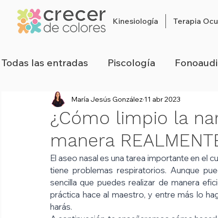
Kinesiología
Terapia Ocu
Todas las entradas
Piscología
Fonoaudi
María Jesús González
11 abr 2023
Estimulación Temprana
Sensorialidad
¿Cómo limpio la na
manera REALMENTE 
Alimentación
Habla y Lenguaje
Ju
El aseo nasal es una tarea importante en el c
tiene problemas respiratorios. Aunque pue
sencilla que puedes realizar de manera eficie
práctica hace al maestro, y entre más lo haga
harás. 