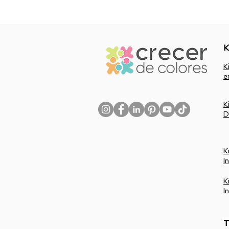
K
K
e
K
D
K
I
K
I
T