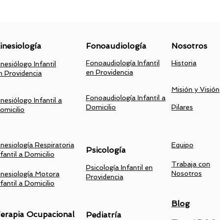
inesiología
Fonoaudiología
Nosotros
Fonoaudiología Infantil
Historia
inesiólogo Infantil
en Providencia
n Providencia
Misión y Visión
Fonoaudiología Infantil a
inesiólogo Infantil a
Domicilio
Pilares
omicilio
inesiología Respiratoria
Equipo
Psicología
nfantil a Domicilio
Trabaja con
Psicología Infantil en
Nosotros
inesiología Motora
Providencia
nfantil a Domicilio
Blog
erapia Ocupacional
Pediatría