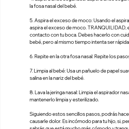
la fosa nasal del bebé.
5. Aspira el exceso de moco: Usando el aspirad
aspira el exceso de moco. TRANQUILIDAD, es
contacto con tu boca. Debes hacerlo con cuidad
bebé, pero al mismo tiempo intenta ser rápid
6. Repite en la otra fosa nasal: Repite los pasos
7. Limpia al bebé: Usa un pañuelo de papel su
salina en la nariz del bebé.
8. Lava la jeringa nasal: Limpia el aspirador n
mantenerlo limpia y esterilizado. 
Siguiendo estos sencillos pasos, podrás hacer 
causarle dolor. Es incómodo para tu hijo, si, per
sabrás que está mucho más cómodo y tranquilo