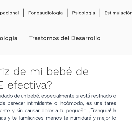
pacional
Fonoaudiología
Psicología
Estimulació
ología
Trastornos del Desarrollo
Ideas y Consejos
Cartas
Comunidad
riz de mi bebé de
efectiva?
ego
Prematuros
Desarrollo Psicomotor
uidado de un bebé, especialmente si está resfriado o 
da parecer intimidante o incómodo, es una tarea 
nte y sin causar dolor a tu pequeño. ¡Tranquila! la 
s y te familiarices, menos te intimidará y mejor lo 