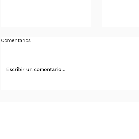
Comentarios
Escribir un comentario...
Efectividad de la Terapia
Circular IF
Ocupacional con Enfoque
Superinten
de Integración Sensorial en
Isapres no
Niños con TDAH
topes a ter
personas c