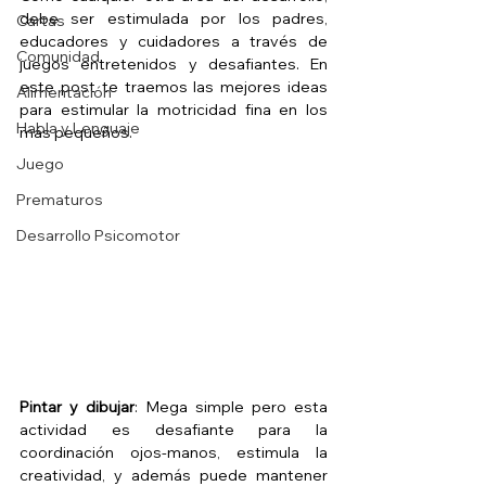
debe ser estimulada por los padres, 
Cartas
educadores y cuidadores a través de 
Comunidad
juegos entretenidos y desafiantes. En 
este post te traemos las mejores ideas 
Alimentación
para estimular la motricidad fina en los 
Habla y Lenguaje
más pequeños.
Juego
Prematuros
Desarrollo Psicomotor
Pintar y dibujar
: Mega simple pero esta 
actividad es desafiante para la 
coordinación ojos-manos, estimula la 
creatividad, y además puede mantener 