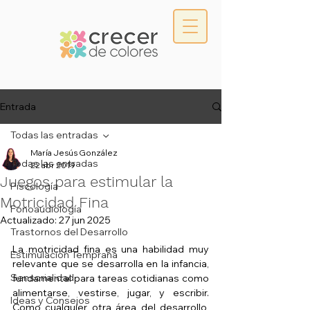
Entrada
Todas las entradas
María Jesús González
Todas las entradas
22 abr 2019
Juegos para estimular la
Piscología
Motricidad Fina
Fonoaudiología
Actualizado:
27 jun 2025
Trastornos del Desarrollo
La motricidad fina es una habilidad muy 
Estimulación Temprana
relevante que se desarrolla en la infancia, 
Sensorialidad
fundamental para tareas cotidianas como 
alimentarse, vestirse, jugar, y escribir. 
Ideas y Consejos
Como cualquier otra área del desarrollo, 