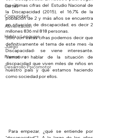
las últimas cifras del  Estudio Nacional de 
Cartas
la Discapacidad (2015), el 16,7% de la 
Comunidad
población de 2 y más años se encuentra 
en situación de discapacidad, es decir 2 
Alimentación
millones 836 mil 818 personas.
Habla y Lenguaje
Sólo con estas cifras podemos decir que 
definitivamente el tema de este mes -la 
Juego
Discapacidad- se viene interesante. 
Prematuros
Vamos a hablar de la situación de 
discpacidad que viven miles de niños en 
Desarrollo Psicomotor
nuestro país y qué estamos haciendo 
como sociedad por ellos. 
 Para empezar, ¿qué se entiende por 
"discapacidad"?. A lo largo de los años 