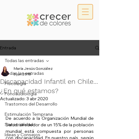
Entrada
Todas las entradas
María Jesús González
Todas las entradas
3 jun 2018
Discapacidad Infantil en Chile...
Piscología
¿En qué estamos?
Fonoaudiología
Actualizado:
3 abr 2020
Trastornos del Desarrollo
Estimulación Temprana
De acuerdo a la Organización Mundial de 
Sensorialidad
Salud, alrededor de un 15% de la población 
mundial está compuesta por personas 
Ideas y Consejos
con discapacidad. En nuestro país, según 