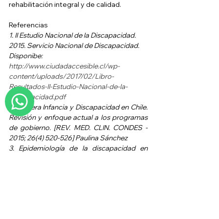
rehabilitación integral y de calidad.
Referencias
1. II Estudio Nacional de la Discapacidad. 
2015. Servicio Nacional de Discapacidad. 
Disponibe: 
http://www.ciudadaccesible.cl/wp-
content/uploads/2017/02/Libro-
Resultados-II-Estudio-Nacional-de-la-
Discapacidad.pdf
2. Primera Infancia y Discapacidad en Chile. 
Revisión y enfoque actual a los programas 
de gobierno. [REV. MED. CLIN. CONDES - 
2015; 26(4) 520-526] Paulina Sánchez
3. Epidemiología de la discapacidad en 
Chile, niños y adultos. [REV. MED. CLIN. 
CONDES - 2014; 25(2) 177-182