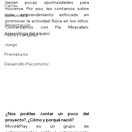
tienen pocas oportunidades para 
Cartas
moverse. Por eso, les contamos sobre 
este emprendimiento enfocado en 
Comunidad
promover la actividad física en los niños. 
Alimentación
Conversamos con Pía Miravalles, 
kinesióloga del equipo. 
Habla y Lenguaje
Juego
Prematuros
Desarrollo Psicomotor
¿Nos podrías contar un poco del 
proyecto?, ¿Cómo y porqué nació?
Move&Play es un grupo de 