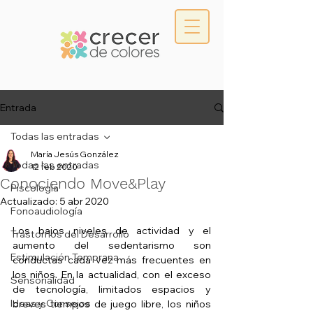
Entrada
Todas las entradas
María Jesús González
Todas las entradas
12 feb 2020
Conociendo Move&Play
Piscología
Actualizado:
5 abr 2020
Fonoaudiología
Los bajos niveles de actividad y el 
Trastornos del Desarrollo
aumento del sedentarismo son 
Estimulación Temprana
conductas cada vez más frecuentes en 
los niños. En la actualidad, con el exceso 
Sensorialidad
de tecnología, limitados espacios y 
Ideas y Consejos
breves tiempos de juego libre, los niños 