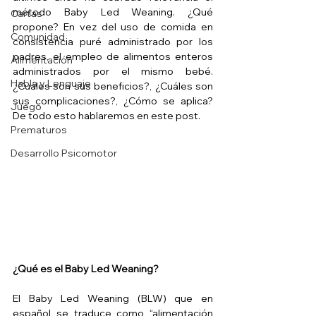
método Baby Led Weaning. ¿Qué 
Cartas
propone? En vez del uso de comida en 
Comunidad
consistencia puré administrado por los 
padres, el empleo de alimentos enteros 
Alimentación
administrados por el mismo bebé. 
Habla y Lenguaje
¿Cuáles son sus beneficios?, ¿Cuáles son 
sus complicaciones?, ¿Cómo se aplica? 
Juego
De todo esto hablaremos en este post.
Prematuros
Desarrollo Psicomotor
¿Qué es el Baby Led Weaning?
El Baby Led Weaning (BLW) que en 
español se traduce como “alimentación 