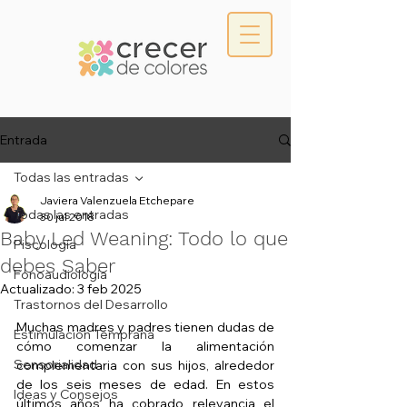
Entrada
Todas las entradas
Javiera Valenzuela Etchepare
Todas las entradas
30 jul 2018
Baby Led Weaning: Todo lo que
Piscología
debes Saber
Fonoaudiología
Actualizado:
3 feb 2025
Trastornos del Desarrollo
Muchas madres y padres tienen dudas de 
Estimulación Temprana
cómo comenzar la alimentación 
Sensorialidad
complementaria con sus hijos, alrededor 
de los seis meses de edad. En estos 
Ideas y Consejos
últimos años ha cobrado relevancia el 