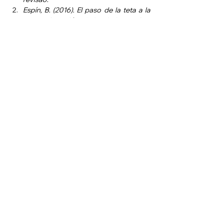
Espín, B. (2016). El paso de la teta a la 
mesa sin guión. Baby led weaning: 
¿ventajas?, ¿riesgos?  
Vega, M. (2014). Alimentación 
complementaria guiada por el bebé: 
respetando sus ritmos y apoyando su 
aprendizaje.  
https://www.scielo.cl/scielo.php?
pid=S2452-
60532022000300300&script=sci_artt
ext
https://medicina.uc.cl/wp-
content/uploads/2023/09/68.-BLW-
final-Sofiia-Solano.pdf
Alimentación