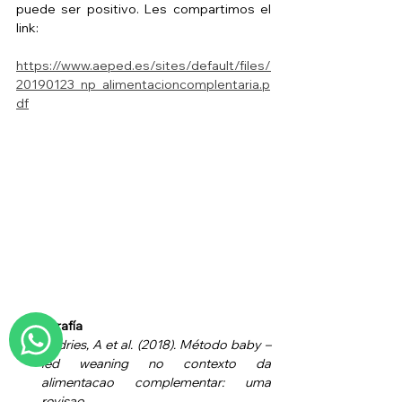
puede ser positivo. Les compartimos el 
link:
https://www.aeped.es/sites/default/files/
20190123_np_alimentacioncomplentaria.p
df
Bibliografía
Andries, A et al. (2018). Método baby – 
led weaning no contexto da 
alimentacao complementar: uma 
revisao.  