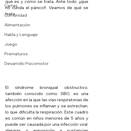
qué es y cómo se trata. Ante todo, ¡¡que 
Cartas
no cunda el pánico!!. Veamos de qué se 
trata.
Comunidad
Alimentación
Habla y Lenguaje
Juego
Prematuros
Desarrollo Psicomotor
El síndrome bronquial obstructivo, 
también conocido como SBO, es una 
afección en la que las vías respiratorias de 
los pulmones se inflaman y se estrechan, 
lo que dificulta la respiración. Este cuadro 
es común en niños menores de 5 años y 
puede ser causada por una infección viral, 
alergias o exposición a sustancias 