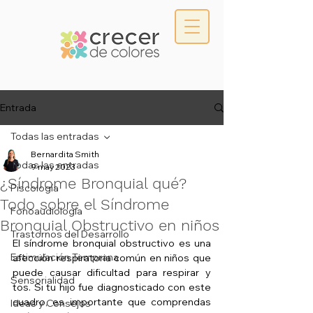
Entrada
Todas las entradas
Bernardita Smith
Todas las entradas
9 may 2023
¿Síndrome Bronquial qué?
Piscología
Todo sobre el Síndrome
Fonoaudiología
Bronquial Obstructivo en niños
Trastornos del Desarrollo
El síndrome bronquial obstructivo es una 
Estimulación Temprana
afección respiratoria común en niños que 
puede causar dificultad para respirar y 
Sensorialidad
tos. Si tu hijo fue diagnosticado con este 
cuadro, es importante que comprendas 
Ideas y Consejos